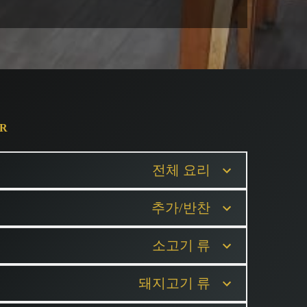
AR
전체 요리
추가/반찬
소고기 류
돼지고기 류